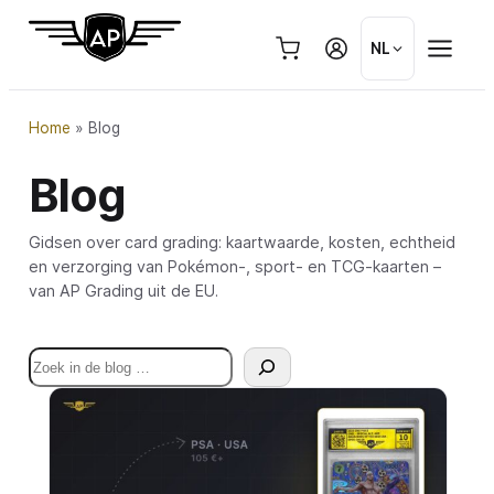
Ga
naar
NL
de
inhoud
Home
»
Blog
Blog
Gidsen over card grading: kaartwaarde, kosten, echtheid
en verzorging van Pokémon-, sport- en TCG-kaarten –
van AP Grading uit de EU.
Zoeken