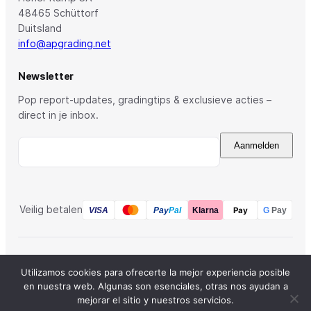
48465 Schüttorf
Duitsland
info@apgrading.net
Newsletter
Pop report-updates, gradingtips & exclusieve acties –
direct in je inbox.
Aanmelden
Veilig betalen
Pay
Pay
Pal
VISA
Klarna
G
Pay
© 2026 AP Grading · AP web solutions GmbH
Utilizamos cookies para ofrecerte la mejor experiencia posible
en nuestra web. Algunas son esenciales, otras nos ayudan a
Colofon
Privacybeleid
Algemene voorwaarden
mejorar el sitio y nuestros servicios.