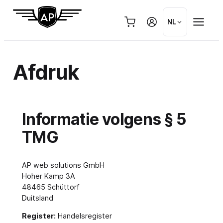
Ga
naar
NL
de
inhoud
Afdruk
Informatie volgens § 5
TMG
AP web solutions GmbH
Hoher Kamp 3A
48465 Schüttorf
Duitsland
Register:
Handelsregister