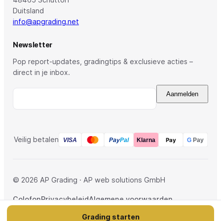
Duitsland
info@apgrading.net
Newsletter
Pop report-updates, gradingtips & exclusieve acties –
direct in je inbox.
Aanmelden
Veilig betalen
Pay
Pay
Pal
VISA
Klarna
G
Pay
© 2026 AP Grading · AP web solutions GmbH
Colofon
Privacybeleid
Algemene voorwaarden
Herroeping
Grading starten