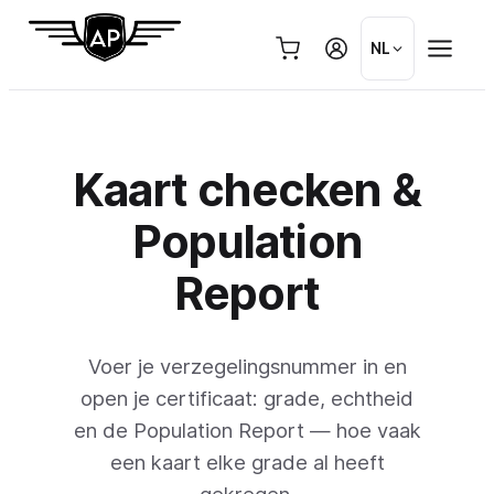
Ga
naar
NL
de
inhoud
Kaart checken &
Population
Report
Voer je verzegelingsnummer in en
open je certificaat: grade, echtheid
en de Population Report — hoe vaak
een kaart elke grade al heeft
gekregen.