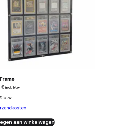
 Frame
0
€
incl. btw
9% btw
rzendkosten
egen aan winkelwagen