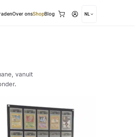
raden
Over ons
Shop
Blog
NL
uane, vanuit
onder.