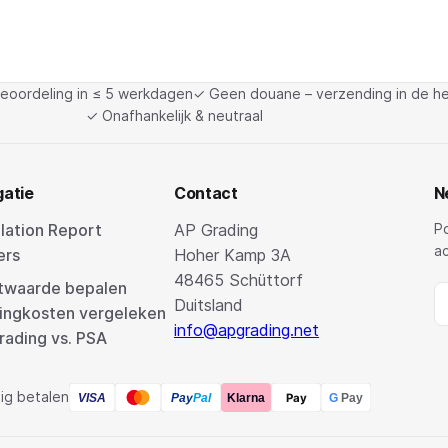
eoordeling in ≤ 5 werkdagen
✓ Geen douane – verzending in de he
✓ Onafhankelijk & neutraal
gatie
Contact
N
lation Report
AP Grading
Po
ac
ers
Hoher Kamp 3A
48465 Schüttorf
twaarde bepalen
Duitsland
ingkosten vergeleken
info@apgrading.net
rading vs. PSA
lig betalen
Pay
Pay
Pal
VISA
Klarna
G
Pay