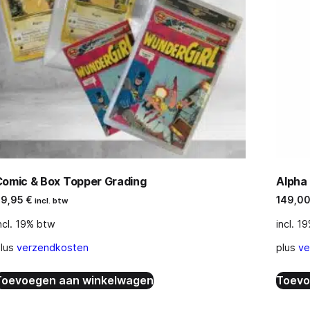
Comic & Box Topper Grading
Alpha
39,95
€
149,0
incl. btw
ncl. 19% btw
incl. 1
lus
verzendkosten
plus
ve
Toevoegen aan winkelwagen
Toevo