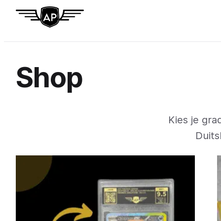
Ga
naar
de
inhoud
Shop
Kies je gra
Duits