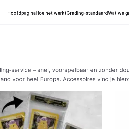
Hoofdpagina
Hoe het werkt
Grading-standaard
Wat we g
ding-service – snel, voorspelbaar en zonder do
land voor heel Europa. Accessoires vind je hier