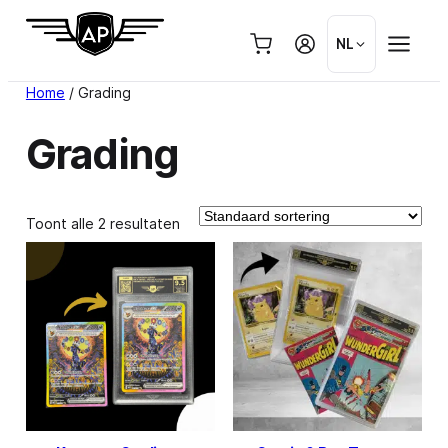
Ga
naar
NL
de
inhoud
Home
/ Grading
Grading
Toont alle 2 resultaten