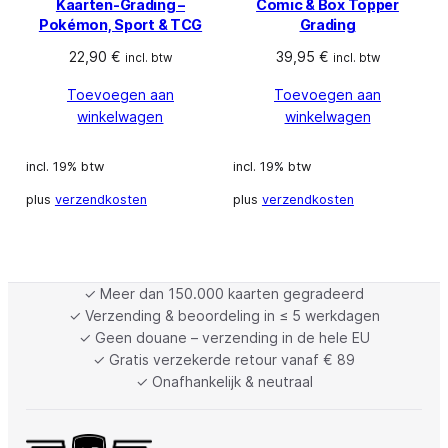
Kaarten-Grading –
Comic & Box Topper
Pokémon, Sport & TCG
Grading
22,90
€
39,95
€
incl. btw
incl. btw
Toevoegen aan
Toevoegen aan
winkelwagen
winkelwagen
incl. 19% btw
incl. 19% btw
plus
verzendkosten
plus
verzendkosten
✓ Meer dan 150.000 kaarten gegradeerd
✓ Verzending & beoordeling in ≤ 5 werkdagen
✓ Geen douane – verzending in de hele EU
✓ Gratis verzekerde retour vanaf € 89
✓ Onafhankelijk & neutraal