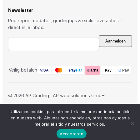
Newsletter
Pop report-updates, gradingtips & exclusieve acties –
direct in je inbox.
Aanmelden
Veilig betalen
Pay
Pay
Pal
VISA
Klarna
G
Pay
© 2026 AP Grading · AP web solutions GmbH
Colofon
Privacybeleid
Algemene voorwaarden
Utilizamos cookies para ofrecerte la mejor experiencia posible
Herroeping
en nuestra web. Algunas son esenciales, otras nos ayudan a
DE
·
EN
·
NL
·
DK
·
FR
·
IT
·
ES
mejorar el sitio y nuestros servicios.
Accepteren
Overeenkomst herroepen